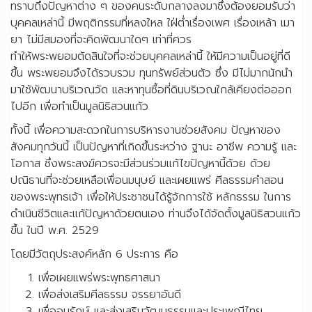
ทราบถึงปัญหาต่าง ๆ ของคนระดับกลางลงมาซึ่งต้องยอมรับว่า
บุคคลเหล่านี้ มีพฤติกรรมที่หลงใหล ใฝ่ต่ำเรื่องเพศ เรื่องเหล้า เมา
ยา ไม่มีสมองที่จะคิดพัฒนาใดๆ เท่าที่ควร
ทำให้พระพยอมตัดสินใจที่จะช่วยบุคคลเหล่านี้ ให้มีความเป็นอยู่ที่ดี
ขึ้น พระพยอมจึงได้รวบรวม ทุนทรัพย์ส่วนตัว ซึ่ง มีไม่มากนักนำ
มาใช้พัฒนาบริเวณวัด และหาทุนซื้อที่ดินบริเวณใกล้เคียงต่อออก
ไปอีก เพื่อทำเป็นมูลนิธิสวนแก้ว
ทั้งนี้ เพื่อความสะดวกในการบริหารงานช่วยสังคม ปัญหาของ
สังคมทุกวันนี้ เป็นปัญหาที่เกิดขึ้นระหว่าง ฐานะ อาชีพ ความรู้ และ
โอกาส ซึ่งพระสงฆ์ควรจะมีส่วนร่วมแก้ไขปัญหานี้ด้วย ด้วย
ปณิธานที่จะช่วยเหลือเพื่อนมนุษย์ และเผยแพร่ ศีลธรรมคำสอน
ของพระพุทธเจ้า เพื่อให้ประชาชนได้รู้จักการใช้ หลักธรรม ในการ
ดำเนินชีวิตและแก้ปัญหาด้วยตนเอง ท่านจึงได้จัดตั้งมูลนิธิสวนแก้ว
ขึ้น ในปี พ.ศ. 2529
โดยมีวัตถุประสงค์หลัก 6 ประการ คือ
เพื่อเผยแพร่พระพุทธศาสนา
เพื่อส่งเสริมศีลธรรม จรรยาอันดี
เพื่ออนุรักษ์ และส่งเสริมวัฒนธรรมและประเพณีไทย