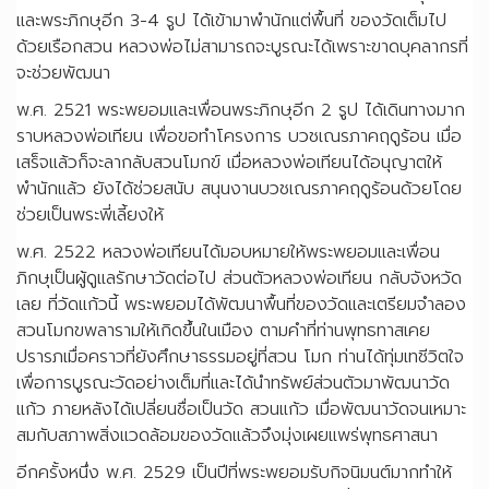
และพระภิกษุอีก 3-4 รูป ได้เข้ามาพำนักแต่พื้นที่ ของวัดเต็มไป
ด้วยเรือกสวน หลวงพ่อไม่สามารถจะบูรณะได้เพราะขาดบุคลากรที่
จะช่วยพัฒนา
พ.ศ. 2521 พระพยอมและเพื่อนพระภิกษุอีก 2 รูป ได้เดินทางมาก
ราบหลวงพ่อเทียน เพื่อขอทำโครงการ บวชเณรภาคฤดูร้อน เมื่อ
เสร็จแล้วก็จะลากลับสวนโมกข์ เมื่อหลวงพ่อเทียนได้อนุญาตให้
พำนักแล้ว ยังได้ช่วยสนับ สนุนงานบวชเณรภาคฤดูร้อนด้วยโดย
ช่วยเป็นพระพี่เลี้ยงให้
พ.ศ. 2522 หลวงพ่อเทียนได้มอบหมายให้พระพยอมและเพื่อน
ภิกษุเป็นผู้ดูแลรักษาวัดต่อไป ส่วนตัวหลวงพ่อเทียน กลับจังหวัด
เลย ที่วัดแก้วนี้ พระพยอมได้พัฒนาพื้นที่ของวัดและเตรียมจำลอง
สวนโมกขพลารามให้เกิดขึ้นในเมือง ตามคำที่ท่านพุทธทาสเคย
ปรารภเมื่อคราวที่ยังศึกษาธรรมอยู่ที่สวน โมก ท่านได้ทุ่มเทชีวิตใจ
เพื่อการบูรณะวัดอย่างเต็มที่และได้นำทรัพย์ส่วนตัวมาพัฒนาวัด
แก้ว ภายหลังได้เปลี่ยนชื่อเป็นวัด สวนแก้ว เมื่อพัฒนาวัดจนเหมาะ
สมกับสภาพสิ่งแวดล้อมของวัดแล้วจึงมุ่งเผยแพร่พุทธศาสนา
อีกครั้งหนึ่ง พ.ศ. 2529 เป็นปีที่พระพยอมรับกิจนิมนต์มากทำให้