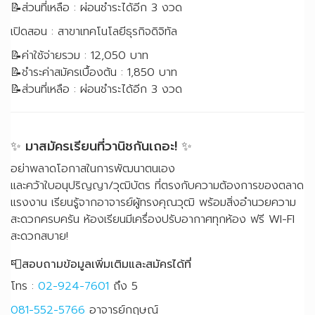
📝ส่วนที่เหลือ : ผ่อนชำระได้อีก 3 งวด
เปิดสอน : สาขาเทคโนโลยีธุรกิจดิจิทัล
📝ค่าใช้จ่ายรวม : 12,050 บาท
📝ชำระค่าสมัครเบื้องต้น : 1,850 บาท
📝ส่วนที่เหลือ : ผ่อนชำระได้อีก 3 งวด
✨ มาสมัครเรียนที่วานิชกันเถอะ! ✨
อย่าพลาดโอกาสในการพัฒนาตนเอง
และคว้าใบอนุปริญญา/วุฒิบัตร ที่ตรงกับความต้องการของตลาด
แรงงาน เรียนรู้จากอาจารย์ผู้ทรงคุณวุฒิ พร้อมสิ่งอำนวยความ
สะดวกครบครัน ห้องเรียนมีเครื่องปรับอากาศทุกห้อง ฟรี WI-FI
สะดวกสบาย!
📮สอบถามข้อมูลเพิ่มเติมและสมัครได้ที่
โทร :
02-924-7601
ถึง 5
081-552-5766
อาจารย์กฤษณ์