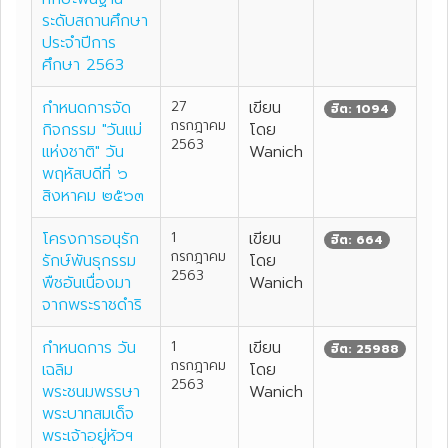
ระดับสถานศึกษา
ประจำปีการ
ศึกษา 2563
กำหนดการจัด
27
เขียน
ฮิต: 1094
กรกฎาคม
กิจกรรม "วันแม่
โดย
2563
แห่งชาติ" วัน
Wanich
พฤหัสบดีที่ ๖
สิงหาคม ๒๕๖๓
โครงการอนุรัก
1
เขียน
ฮิต: 664
กรกฎาคม
รักษ์พันธุกรรม
โดย
2563
พืชอันเนื่องมา
Wanich
จากพระราชดำริ
กำหนดการ วัน
1
เขียน
ฮิต: 25988
กรกฎาคม
เฉลิม
โดย
2563
พระชนมพรรษา
Wanich
พระบาทสมเด็จ
พระเจ้าอยู่หัวฯ