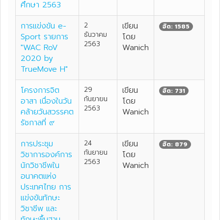
ศึกษา 2563
การแข่งขัน e-
2
เขียน
ฮิต: 1585
ธันวาคม
Sport รายการ
โดย
2563
"WAC RoV
Wanich
2020 by
TrueMove H"
โครงการจิต
29
เขียน
ฮิต: 731
กันยายน
อาสา เนื่องในวัน
โดย
2563
คล้ายวันสวรรคต
Wanich
รัชกาลที่ ๙
การประชุม
24
เขียน
ฮิต: 879
กันยายน
วิชาการองค์การ
โดย
2563
นักวิชาชีพใน
Wanich
อนาคตแห่ง
ประเทศไทย การ
แข่งขันทักษะ
วิชาชีพ และ
ทักษะพื้นฐาน