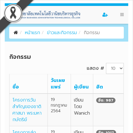
หน้าแรก
ข่าวและกิจกรรม
กิจกรรม
กิจกรรม
แสดง #
วันเผย
ชื่อ
แพร่
ผู้เขียน
ฮิต
โครงการวัน
19
เขียน
ฮิต: 987
กรกฎาคม
สำคัญของชาติ
โดย
2564
ศาสนา พระมหา
Wanich
กษัตริย์
โครงการส่ง
19
เขียน
ฮิต: 1017