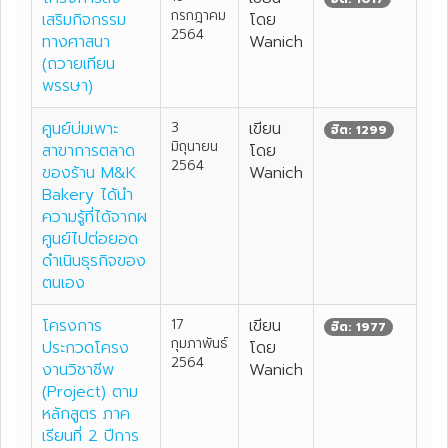
กรกฎาคม
เสริมกิจกรรม
โดย
2564
ทางศาสนา
Wanich
(ถวายเทียน
พรรษา)
ศูนย์บ่มเพาะ
3
เขียน
ฮิต: 1299
มิถุนายน
สาขาการตลาด
โดย
2564
ของร้าน M&K
Wanich
Bakery ได้นำ
ความรู้ที่ได้จากผ
ศูนย์ไปต่อยอด
ดำเนินธุรกิจของ
ตนเอง
โครงการ
17
เขียน
ฮิต: 1977
กุมภาพันธ์
ประกวดโครง
โดย
2564
งานวิชาชีพ
Wanich
(Project) ตาม
หลักสูตร ภาค
เรียนที่ 2 ปีการ